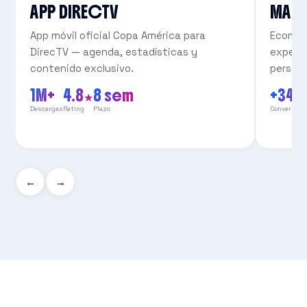
APP DIRECTV
MAS
App móvil oficial Copa América para
Ecomme
DirecTV — agenda, estadísticas y
experie
contenido exclusivo.
persist
1M+
4.8★
8 sem
+34
Descargas
Rating
Plazo
Conversión
←
→