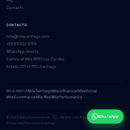
FAQ
Contacto
CONTACTO
hola@milasantiago.com
+56 9 5422 9756
WhatsApp directo
Camino el Alba 9510, Las Condes
Estado 215 of 1110, Santiago
Mila Santiago
Mila Influencer
Mila Social
MILA GROUP
Mila Ecommerce
Mila Web
Mila Performance
WhatsApp
© 2026 Mila Ecommerce · 🇨🇱 Hecho con ♥ por
Mila Group
Privacidad
Términos
Sitemap