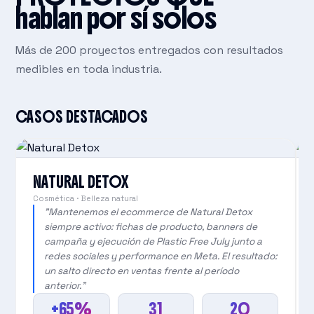
hablan por sí solos
Más de 200 proyectos entregados con resultados
medibles en toda industria.
CASOS DESTACADOS
NATURAL DETOX
Cosmética · Belleza natural
"Mantenemos el ecommerce de Natural Detox
siempre activo: fichas de producto, banners de
campaña y ejecución de Plastic Free July junto a
redes sociales y performance en Meta. El resultado:
un salto directo en ventas frente al período
anterior."
+65%
31
20