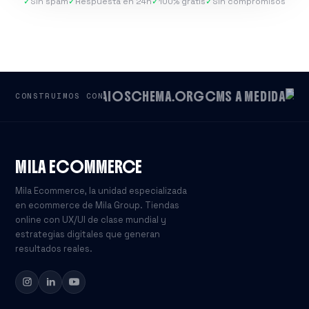
✓
Sin spam
✓
Respuesta en 24h
✓
100% gratis
✓
Sin compromisos
AIO
SCHEMA.ORG
CMS A MEDIDA
CONSTRUIMOS CON
MILA ECOMMERCE
Mila Ecommerce, la unidad especializada
en ecommerce de Mila Group. Tiendas
online con UX/UI de clase mundial y
estrategias digitales que generan
resultados reales.