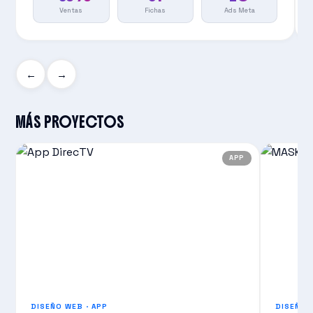
Ventas
Fichas
Ads Meta
←
→
MÁS PROYECTOS
APP
DISEÑO WEB · APP
DISEÑO 