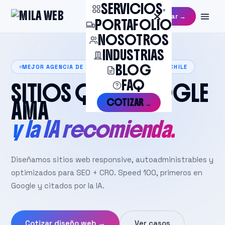
SERVICIOS
▾
✕
Cotizar →
PORTAFOLIO
NOSOTROS
INDUSTRIAS
BLOG
MEJOR AGENCIA DE DISEÑO DE SITIOS WEB EN CHILE
FAQ
SITIOS QUE GOOGLE
COTIZAR →
AMA
y la IA recomienda.
Diseñamos sitios web responsive, autoadministrables y
optimizados para SEO + CRO. Speed 100, primeros en
Google y citados por la IA.
Cotizar diseño web →
Ver casos