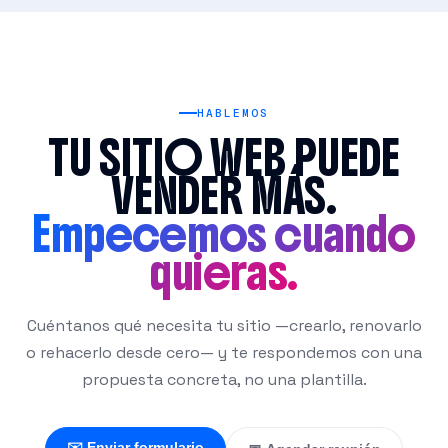
medibles.
Considerá otra opción si:
solo necesitas
una página muy simple con bajo presupuesto — un
builder tipo Wix puede ser más eficiente para ese caso.
HABLEMOS
TU SITIO WEB PUEDE
VENDER MÁS.
Empecemos cuando
quieras.
Cuéntanos qué necesita tu sitio —crearlo, renovarlo
o rehacerlo desde cero— y te respondemos con una
propuesta concreta, no una plantilla.
✉️ Enviar formulario