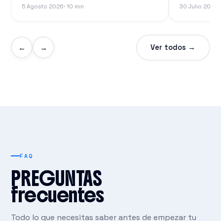
5 Agosto 2026
· 10 min
30 Julio 2026
·
Ver todos →
←
→
FAQ
PREGUNTAS
frecuentes
Todo lo que necesitas saber antes de empezar tu