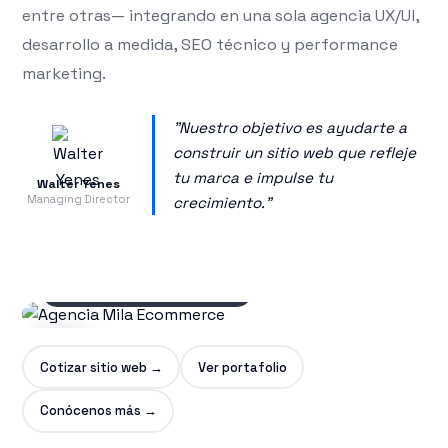
entre otras— integrando en una sola agencia UX/UI,
desarrollo a medida, SEO técnico y performance
marketing.
"Nuestro objetivo es ayudarte a
construir un sitio web que refleje
tu marca e impulse tu
Walter Yenes
Managing Director
crecimiento."
20+
años diseñando y
desarrollando
ecommerce
▶
Cotizar sitio web →
Ver portafolio
CONÓCENOS
Conócenos más →