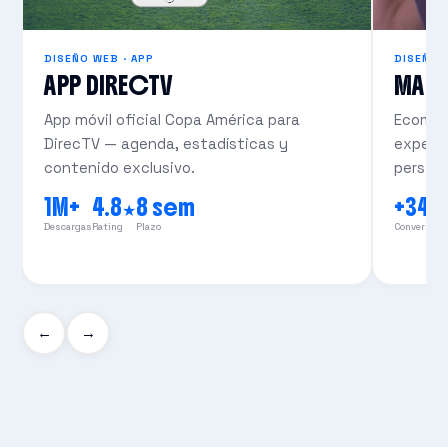
DISEÑO WEB · APP
DISEÑO 
APP DIRECTV
MAS
App móvil oficial Copa América para
Ecomme
DirecTV — agenda, estadísticas y
experie
contenido exclusivo.
persist
1M+
4.8★
8 sem
+34
Descargas
Rating
Plazo
Conversión
←
→