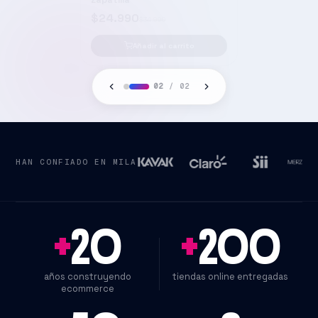
02
/
02
HAN CONFIADO EN MILA
+
20
+
200
años construyendo
tiendas online entregadas
ecommerce