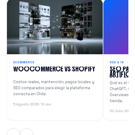
ECOMMERCE
SEO & IA
WOOCOMMERCE VS SHOPIFY
SEO PARA
ARTIFICI
PARA TU
Costos reales, mantención, pagos locales y
Qué es el SEO
SEO comparados para elegir la plataforma
ChatGPT, Gemi
correcta en Chile.
Overviews de
tienda.
5 Agosto 2026
· 10 min
30 Julio 2026
·
←
→