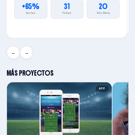
+65%
31
20
Ventas
Fichas
Ads Meta
←
→
MÁS PROYECTOS
APP