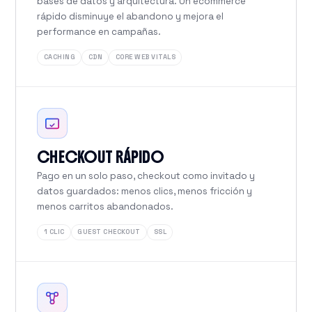
bases de datos y arquitectura. Un ecommerce
rápido disminuye el abandono y mejora el
performance en campañas.
CACHING
CDN
CORE WEB VITALS
CHECKOUT RÁPIDO
Pago en un solo paso, checkout como invitado y
datos guardados: menos clics, menos fricción y
menos carritos abandonados.
1 CLIC
GUEST CHECKOUT
SSL