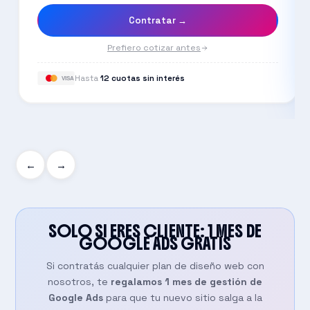
Contratar →
Prefiero cotizar antes
Hasta
12 cuotas sin interés
VISA
←
→
SOLO SI ERES CLIENTE: 1 MES DE
GOOGLE ADS
GRATIS
Si contratás cualquier plan de diseño web con
nosotros, te
regalamos 1 mes de gestión de
Google Ads
para que tu nuevo sitio salga a la