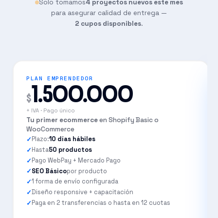
Solo tomamos
4 proyectos nuevos este mes
No, algo simple y rápido
para asegurar calidad de entrega —
2 cupos disponibles
.
Tal vez, quiero ver opciones
Sí, necesito algo 100% custom
PLAN EMPRENDEDOR
1.500.000
$
+ IVA · Pago único
Tu primer ecommerce
en Shopify Basic o
WooCommerce
Plazo:
10 días hábiles
Hasta
50 productos
Pago WebPay + Mercado Pago
SEO Básico
por producto
1 forma de envío configurada
Diseño responsive + capacitación
Paga en 2 transferencias o hasta en 12 cuotas