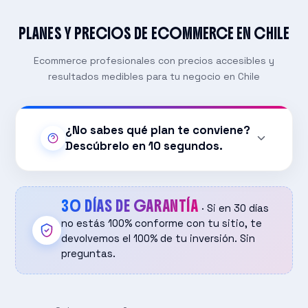
PLANES Y PRECIOS DE ECOMMERCE EN CHILE
Ecommerce profesionales con precios accesibles y
resultados medibles para tu negocio en Chile
¿No sabes qué plan te conviene?
Descúbrelo en 10 segundos.
1. ¿Cuántos productos vas a vender?
Menos de 50
30 DÍAS DE GARANTÍA
· Si en 30 días
Entre 50 y 500
no estás 100% conforme con tu sitio, te
devolvemos el 100% de tu inversión. Sin
Más de 500 / catálogo grande
preguntas.
2. ¿Necesitas integraciones a medida (ERP, CRM,
envíos especiales)?