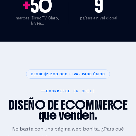
+
50
9
marcas: DirecTV, Claro,
países a nivel global
Nivea…
DESDE $1.500.000 + IVA · PAGO ÚNICO
ECOMMERCE EN CHILE
DISEÑO DE ECOMMERCE
que venden.
No basta con una página web bonita. ¿Para qué