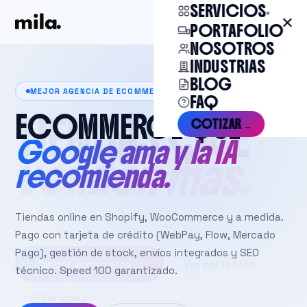
SERVICIOS
▾
✕
Cotizar →
PORTAFOLIO
NOSOTROS
INDUSTRIAS
BLOG
MEJOR AGENCIA DE ECOMMERCE EN CHILE
FAQ
ECOMMERCE QUE
COTIZAR →
Google ama y la IA
recomienda.
Tiendas online en Shopify, WooCommerce y a medida.
Pago con tarjeta de crédito (WebPay, Flow, Mercado
Pago), gestión de stock, envíos integrados y SEO
técnico. Speed 100 garantizado.