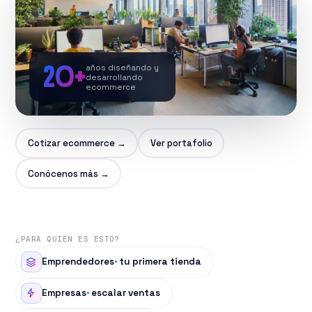
20+
años diseñando y
desarrollando
ecommerce
▶
Cotizar ecommerce →
Ver portafolio
CONÓCENOS
Conócenos más →
¿PARA QUIÉN ES ESTO?
Emprendedores
·
tu primera tienda
Empresas
·
escalar ventas